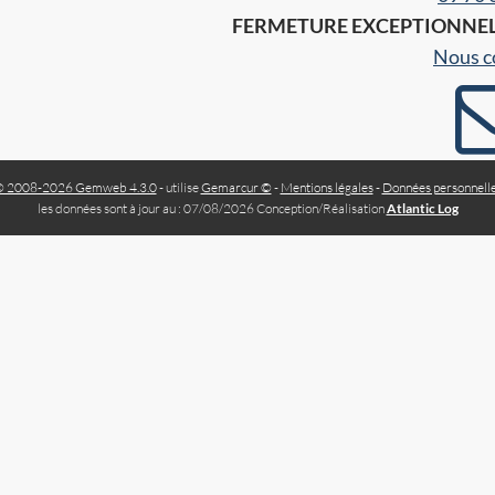
FERMETURE EXCEPTIONNEL L
Nous c
 2008-2026 Gemweb 4.3.0
- utilise
Gemarcur ©
-
Mentions légales
-
Données personnell
les données sont à jour au : 07/08/2026 Conception/Réalisation
Atlantic Log