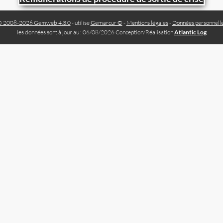
 2008-2026 Gemweb 4.3.0
- utilise
Gemarcur ©
-
Mentions légales
-
Données personnell
les données sont à jour au : 06/08/2026 Conception/Réalisation
Atlantic Log