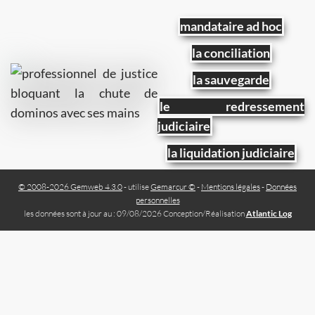
mandataire ad hoc
la conciliation
la sauvegarde
le redressement
judiciaire
la liquidation judiciaire
© 2008-2026 Gemweb 4.3.0
- utilise
Gemarcur ©
-
Mentions légales
-
Données
personnelles
les données sont à jour au : 09/08/2026 Conception/Réalisation
Atlantic Log