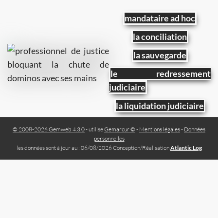
mandataire ad hoc
la conciliation
la sauvegarde
le redressement
judiciaire
la liquidation judiciaire
© 2008-2026 Gemweb 4.3.0
- utilise
Gemarcur ©
-
Mentions légales
-
Données
personnelles
les données sont à jour au : 06/08/2026 Conception/Réalisation
Atlantic Log