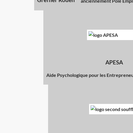
anciennement Pôle Empl
APESA
Aide Psychologique pour les Entrepreneu