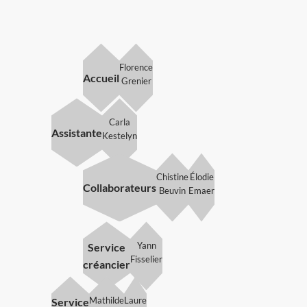
Florence
Accueil
Grenier
Carla
Assistante
Kestelyn
Chistine
Élodie
Collaborateurs
Beuvin
Emaer
Yann
Service
Fisselier
créancier
Mathilde
Laure
Service