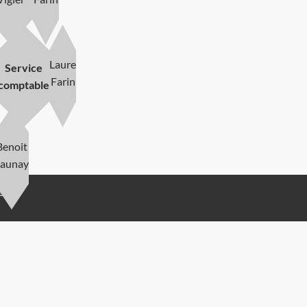
Laure
Service
Farin
comptable
Benoit
Launay
es