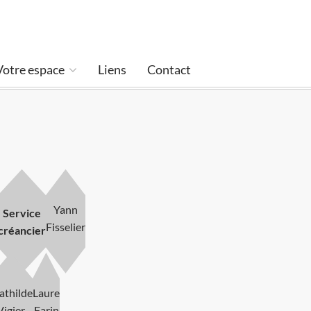
Votre espace
Liens
Contact
Yann
Service
Fisselier
créancier
thilde
Laure
Vigier
Farin