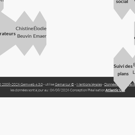
social
Chistine
Élodie
rateurs
Beuvin
Emaer
Suivi des
plans
 2008-2026 Gemweb 4.3.0
- utilise
Gemarcur ©
-
Mentions légales
-
Données personnell
les données sont à jour au : 06/08/2026 Conception/Réalisation
Atlantic Log