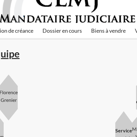
ion de créance
Dossier en cours
Biens à vendre
quipe
Florence
Grenier
Ma
Service
yn