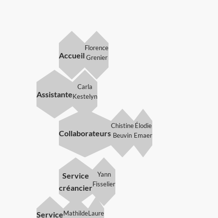
Florence
Accueil
Grenier
Carla
Assistante
Kestelyn
Chistine
Élodie
Collaborateurs
Beuvin
Emaer
Yann
Service
Fisselier
créancier
Mathilde
Laure
Service