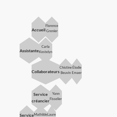
Florence
Accueil
Grenier
Carla
Assistante
Kestelyn
Chistine
Élodie
Collaborateurs
Beuvin
Emaer
Yann
Service
Fisselier
créancier
Mathilde
Laure
Service