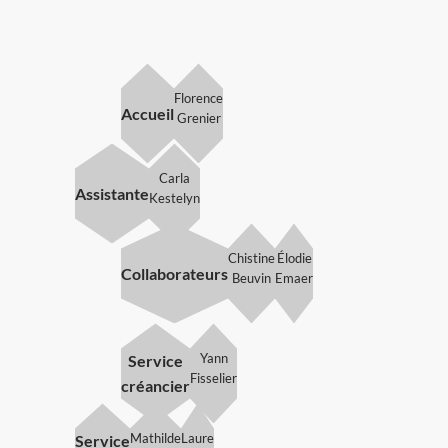
Florence
Accueil
Grenier
Carla
Assistante
Kestelyn
Chistine
Élodie
Collaborateurs
Beuvin
Emaer
Yann
Service
Fisselier
créancier
Mathilde
Laure
Service