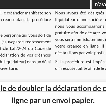
n’av
el le créancier manifeste son
Nous avons été désignés 
liquidateur d’une société ou d’une person
nous vous accompagnons à
gratuite afin de déclarer vos créances en ligne. Un accusé de réception
e personne qui vous doit de
vous sera immédiatement délivré et vo
votre créance en ligne. Il
article L.622-24 du Code de
déclarations par vo
claration de vos créances
Si la procédure est impécu
ouverture.
d
tile de doubler la déclaration de
ligne par un envoi papier.