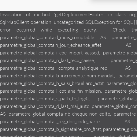
Invocation of method 'getDeploiementFooter' in class org.atlog.mjweb.services.velocity.GemwebVelocityContext threw exception org.springframework.jdbc.UncategorizedSQLException: SqlMapClient operation; uncategorized SQLException for SQL []; SQL state [null]; error code [0]; --- The error occurred in arc/db/auto/dao/ibatis/config/ParametreGlobalComptaSQL.xml. --- The error occurred while executing query. --- Check the SELECT parametre_global_compta.i_parametre_global_compta AS parametre_global_compta_i_parametre_global_compta, parametre_global_compta.d_mois_comptable AS parametre_global_compta_d_mois_comptable, parametre_global_compta.m_seuil_cpt_gen AS parametre_global_compta_m_seuil_cpt_gen, parametre_global_compta.n_jour_echeance_effet AS parametre_global_compta_n_jour_echeance_effet, parametre_global_compta.i_cbe_import_gassed AS parametre_global_compta_i_cbe_import_gassed, parametre_global_compta.n_pas_ligne_etebac AS parametre_global_compta_n_pas_ligne_etebac, parametre_global_compta.n_last_recu_caisse AS parametre_global_compta_n_last_recu_caisse, parametre_global_compta.i_reg_typ_cpta_param_globaux_cheq AS parametre_global_compta_i_reg_typ_cpta_param_globaux_cheq, parametre_global_compta.i_compte_analytique_rep AS parametre_global_compta_i_compte_analytique_rep, parametre_global_compta.b_incremente_num_mandat AS parametre_global_compta_b_incremente_num_mandat, parametre_global_compta.b_affiche_rar AS parametre_global_compta_b_affiche_rar, parametre_global_compta.b_saisi_brouillard_actif AS parametre_global_compta_b_saisi_brouillard_actif, parametre_global_compta.d_saisi_brouillard AS parametre_global_compta_d_saisi_brouillard, parametre_global_compta.i_cpt_ana_fin_mission AS parametre_global_compta_i_cpt_ana_fin_mission, parametre_global_compta.m_borne_plan_2006 AS parametre_global_compta_m_borne_plan_2006, parametre_global_compta.s_path_to_log4j AS parametre_global_compta_s_path_to_log4j, parametre_global_compta.s_path_to_logtxt AS parametre_global_compta_s_path_to_logtxt, parametre_global_compta.d_last_maj_auto AS parametre_global_compta_d_last_maj_auto, parametre_global_compta.n_prochain_facture_tax AS parametre_global_compta_n_prochain_facture_tax, parametre_global_compta.nb_cheque_non_edite AS parametre_global_compta_nb_cheque_non_edite, parametre_global_compta.b_test AS parametre_global_compta_b_test, parametre_global_compta.r_tva AS parametre_global_compta_r_tva, parametre_global_compta.i_reg_doc_code_barre AS parametre_global_compta_i_reg_doc_code_barre, parametre_global_compta.b_signataire_pro_first AS parametre_global_compta_b_signataire_pro_first, parametre_global_compta.b_avec_telechargement AS parametre_global_compta_b_avec_telechargement, parametre_global_compta.i_ana_recouv AS parametre_global_compta_i_ana_recouv, parametre_global_compta.i_ana_echeancier AS parametre_global_compta_i_ana_echeancier, parametre_global_compta.i_ana_taxation AS parametre_global_compta_i_ana_taxation, parametre_global_compta.i_ana_paie_salarie AS parametre_global_compta_i_ana_paie_salarie, parametre_global_compta.i_cpt_ags AS parametre_global_compta_i_cpt_ags, parametre_global_compta.b_effet_comme_remise_cdc AS parametre_global_compt