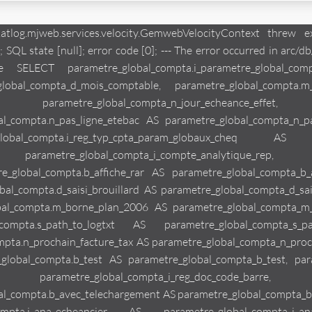
a_b_effet_comme_remise_cdc, parametre_global_compta.s_num_coclico AS parametre_global_compta_s_num_coclico, parametre_global_compta.n_rar_debut AS parametre_global_compta_n_rar_debut, parametre_global_compta.n_rar_fin AS parametre_global_compta_n_rar_fin, parametre_global_compta.n_rar_courant AS parametre_global_compta_n_rar_courant, parametre_global_compta.s_rar_code_produit AS parametre_global_compta_s_rar_code_produit, parametre_global_compta.b_param_tache_active AS parametre_global_compta_b_param_tache_active, parametre_global_compta.b_scts AS parametre_global_compta_b_scts, parametre_global_compta.i_ana_vir_cgea_super AS parametre_global_compta_i_ana_vir_cgea_super, parametre_global_compta.i_ana_vir_cgea_privi AS parametre_global_compta_i_ana_vir_cgea_privi, parametre_global_compta.i_ana_vir_cgea_chiro AS parametre_global_compta_i_ana_vir_cgea_chiro, parametre_global_compta.i_ana_vir_cgea_art40 AS parametre_global_compta_i_ana_vir_cgea_art40, parametre_global_compta.i_ana_caisse AS parametre_global_compta_i_ana_caisse, parametre_global_compta.i_cpt_rep_eligible AS parametre_global_compta_i_cpt_rep_eligible, parametre_global_compta.i_cpt_rep_noneligible AS parametre_global_compta_i_cpt_rep_noneligible, parametre_global_compta.s_chemin_test_fichier_rtf AS parametre_global_compta_s_chemin_test_fichier_rtf, parametre_global_compta.s_num_compte_suivi AS parametre_global_compta_s_num_compte_suivi, parametre_global_compta.t_creance_topo AS parametre_global_compta_t_creance_topo, parametre_global_compta.b_replication AS parametre_global_compta_b_replication, parametre_global_compta.s_path_adobe_reader_exe AS parametre_global_compta_s_path_adobe_reader_exe, parametre_global_compta.s_tel_ip_protocole AS parametre_global_compta_s_tel_ip_protocole, parametre_global_compta.s_tel_ip_prefixe AS parametre_global_compta_s_tel_ip_prefixe, parametre_global_compta.b_possede_replication AS parametre_global_compta_b_possede_replication, parametre_global_compta.b_possede_webmandataire AS parametre_global_compta_b_possede_webmandataire, parametre_global_compta.s_jdbc_driver_web_mdt AS parametre_global_compta_s_jdbc_driver_web_mdt, parametre_global_compta.s_jdbc_conn_url_web_mdt AS parametre_global_compta_s_jdbc_conn_url_web_mdt, parametre_global_compta.s_jdbc_username_web_mdt AS parametre_global_compta_s_jdbc_username_web_mdt, parametre_global_compta.s_jdbc_password_web_mdt AS parametre_global_compta_s_jdbc_password_web_mdt, parametre_global_compta.i_pro_web_mdt AS parametre_global_compta_i_pro_web_mdt, parametre_global_compta.b_actif_mail AS parametre_global_compta_b_actif_mail, parametre_global_compta.b_actif_gestion_temps AS parametre_global_compta_b_actif_gestion_temps, parametre_global_compta.s_num_emetteur_virement AS parametre_global_compta_s_num_emetteur_virement, parametre_global_compta.i_con_urssaf AS parametre_global_compta_i_con_urssaf, parametre_global_compta.i_con_assedic AS parametre_global_compta_i_con_assedic, parametre_global_compta.i_con_ouvrier AS parametre_global_compta_i_con_ouvrier, parametre_global_compta.i_con_etam AS parametre_global_compta_i_con_etam, parametre_global_compta.i_con_cadre_ta AS parametre_global_compta_i_con_ca