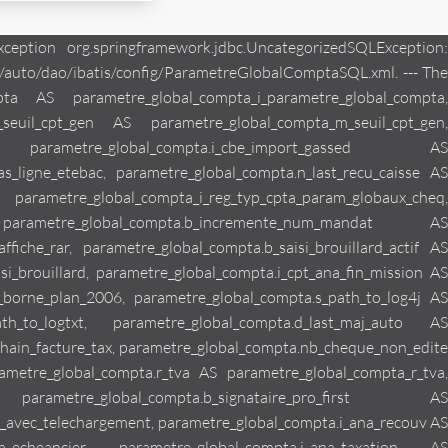
dre_ta, parametre_global_compta.i_con_cadre_tb AS parametre_global_compta_i_con_cadre_tb, parametre_global_compta.i_con_vrp AS parametre_global_compta_i_con_vrp, parametre_global_compta.i_con_per_nav AS parametre_global_compta_i_con_per_nav, parametre_global_compta.b_actif_vir_cdc AS parametre_global_compta_b_actif_vir_cdc, parametre_global_compta.d_last_maj_version AS parametre_global_compta_d_last_maj_version, parametre_global_compta.d_last_maj_bd AS parametre_global_compta_d_last_maj_bd, parametre_global_compta.b_actif_debours AS parametre_global_compta_b_actif_debours, parametre_global_compta.i_ana_provisionnement AS parametre_global_compta_i_ana_provisionnement, parametre_global_compta.n_copie_cheque AS parametre_global_compta_n_copie_cheque, parametre_global_compta.n_tirage_cheque AS parametre_global_compta_n_tirage_cheque, parametre_global_compta.i_reg_typ_affranchissement_cheque AS parametre_global_compta_i_reg_typ_affranchissement_cheque, parametre_global_compta.i_reg_typ_affranchissement_default AS parametre_global_compta_i_reg_typ_affranchissement_default, parametre_global_compta.i_reg_typ_logiciel_repris AS parametre_global_compta_i_reg_typ_logiciel_repris, parametre_global_compta.n_copie_virement AS parametre_global_compta_n_copie_virement, parametre_global_compta.n_tirage_virement AS parametre_global_compta_n_tirage_virement, parametre_global_compta.i_reg_typ_affranchissement_virement AS parametre_global_compta_i_reg_typ_affranchissement_virement, parametre_global_compta.n_copie_courrier AS parametre_global_compta_n_copie_courrier, parametre_global_compta.n_tirage_courrier AS parametre_global_compta_n_tirage_courrier, parametre_global_compta.b_ouverture_categorie_niv1 AS parametre_global_compta_b_ouverture_categorie_niv1, parametre_global_compta.b_collab_dans_resp_doc AS parametre_global_compta_b_collab_dans_resp_doc, parametre_global_compta.b_new_balise AS parametre_global_compta_b_new_balise, parametre_global_compta.n_max_size_courrier AS parametre_global_compta_n_max_size_courrier, parametre_global_compta.b_pdf_etude_mandat AS parametre_global_compta_b_pdf_etude_mandat, parametre_global_compta.b_new_recap_passif AS parametre_global_compta_b_new_recap_passif, parametre_global_compta.b_gestion_chez_coherente AS parametre_global_compta_b_gestion_chez_coherente, parametre_global_compta.b_import_ecriture AS parametre_global_compta_b_import_ecriture, parametre_global_compta.b_import_fusion AS parametre_global_compta_b_import_fusion, parametre_global_compta.n_import_decalage_num_mandat AS parametre_global_compta_n_import_decalage_num_mandat, parametre_global_compta.b_new_agenda AS parametre_global_compta_b_new_agenda, parametre_global_compta.i_reg_doc_titre_categ AS parametre_global_compta_i_reg_doc_titre_categ, parametre_global_compta.n_cheque_aimprimer AS parametre_global_compta_n_cheque_aimprimer, parametre_global_compta.b_export_evt AS parametre_global_compta_b_export_evt, parametre_global_compta.s_imprimante AS parametre_global_compta_s_imprimante, parametre_global_compta.b_jesuisunesauvegarde AS parametre_global_compta_b_jesuisunesauvegarde, parametre_global_compta.n_import_lot_elem AS parametre_global_compta_n_impor