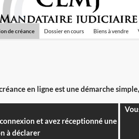
ion de créance
Dossier en cours
Biens à vendre
créance en ligne est une démarche simple,
Vous
e connexion et avez réceptionné une
on à déclarer