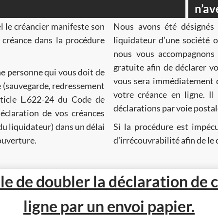
n’av
el le créancier manifeste son
Nous avons été désignés 
liquidateur d’une société ou d’une person
nous vous accompagnons à
gratuite afin de déclarer vos créances en ligne. Un accusé de réception
e personne qui vous doit de
vous sera immédiatement délivré et vo
votre créance en ligne. Il
article L.622-24 du Code de
déclarations par vo
claration de vos créances
Si la procédure est impécu
ouverture.
d
tile de doubler la déclaration de
ligne par un envoi papier.