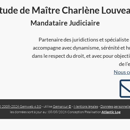
tude de Maître Charlène Louve
Mandataire Judiciaire
Partenaire des juridictions et spécialist
accompagne avec dynamisme, sérénité et hum
dans le respect du droit, et avec pour objecti
de l
Nous c
 2008-2026 Gemweb 4.3.0
- utilise
Gemarcur ©
-
Mentions légales
-
Données personnell
les données sont à jour au : 08/08/2026 Conception/Réalisation
Atlantic Log