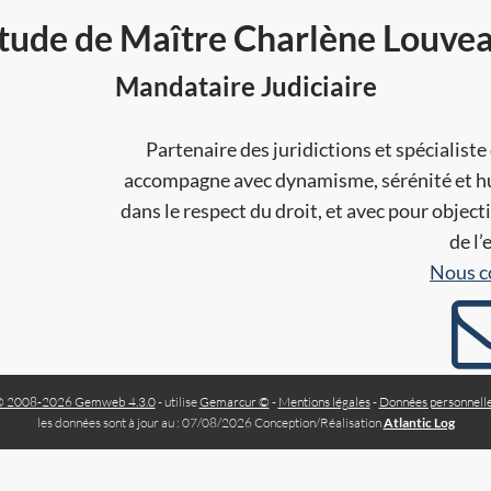
tude de Maître Charlène Louve
Mandataire Judiciaire
Partenaire des juridictions et spécialist
accompagne avec dynamisme, sérénité et hum
dans le respect du droit, et avec pour objecti
de l
Nous c
 2008-2026 Gemweb 4.3.0
- utilise
Gemarcur ©
-
Mentions légales
-
Données personnell
les données sont à jour au : 07/08/2026 Conception/Réalisation
Atlantic Log