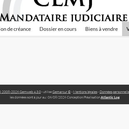
ion de créance
Dossier en cours
Biens à vendre
V
 2008-2026 Gemweb 4.3.0
- utilise
Gemarcur ©
-
Mentions légales
-
Données personnell
les données sont à jour au : 06/08/2026 Conception/Réalisation
Atlantic Log