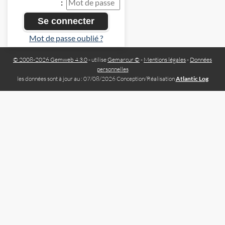
:
Mot de passe oublié ?
© 2008-2026 Gemweb 4.3.0
- utilise
Gemarcur ©
-
Mentions légales
-
Données
personnelles
les données sont à jour au : 07/08/2026 Conception/Réalisation
Atlantic Log