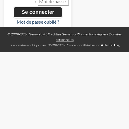
:
Mot de passe oublié ?
© 2008-2026 Gemweb 4.3.0
- utilise
Gemarcur ©
-
Mentions légales
-
Données
personnelles
les données sont à jour au : 06/08/2026 Conception/Réalisation
Atlantic Log