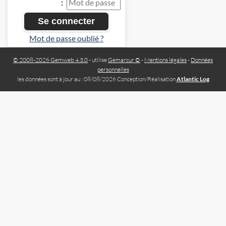
:
Mot de passe oublié ?
© 2008-2026 Gemweb 4.3.0
- utilise
Gemarcur ©
-
Mentions légales
-
Données
personnelles
les données sont à jour au : 08/08/2026 Conception/Réalisation
Atlantic Log